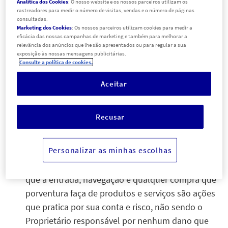
Analítica dos Cookies
: O nosso website e os nossos parceiros utilizam os
cada vez que aceda à mesma.
rastreadores para medir o número de visitas, vendas e o número de páginas
consultadas.
Marketing dos Cookies
: Os nossos parceiros utilizam cookies para medir a
eficácia das nossas campanhas de marketing e também para melhorar a
2. Condições de Uso e Segurança da página web
relevância dos anúncios que lhe são apresentados ou para regular a sua
O Utilizador expressamente reconhece e aceita que:
exposição às nossas mensagens publicitárias.
Consulte a política de cookies.
Toda a informação que disponibiliza é
Aceitar
verdadeira, servindo de base para a aceitação do
risco, o cálculo do prémio final e a contratação da
Recusar
apólice que selecionou;
É financeiramente responsável pela compra do
Personalizar as minhas escolhas
produto que fizer através do presente website;
Ao utilizar o website o Utilizador reconhece ainda
que a entrada, navegação e qualquer compra que
porventura faça de produtos e serviços são ações
que pratica por sua conta e risco, não sendo o
Proprietário responsável por nenhum dano que