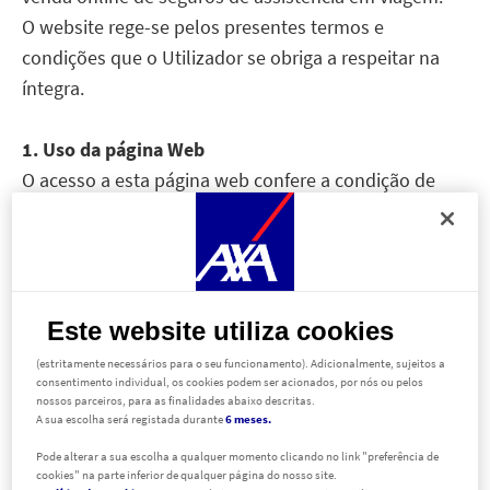
O website rege-se pelos presentes termos e
condições que o Utilizador se obriga a respeitar na
íntegra.
1. Uso da página Web
O acesso a esta página web confere a condição de
utilizador e implica a concordância com estes termos
e condições.
O conteúdo da Página Web refere-se unicamente ao
âmbito geográfico de Portugal.
Este website utiliza cookies
Informamos que o conteúdo do presente Aviso Legal,
Ao aceder ao nosso website, foram acionados localizadores funcionais e técnicos
poderá sofrer modificações e a aceitação por parte do
(estritamente necessários para o seu funcionamento). Adicionalmente, sujeitos a
consentimento individual, os cookies podem ser acionados, por nós ou pelos
Utilizador será respeitante ao Aviso Legal publicado
nossos parceiros, para as finalidades abaixo descritas.
A sua escolha será registada durante
6 meses.
pela AXA PARTNERS cada vez que acede à página
Web, pelo que recomendamos que leia
Pode alterar a sua escolha a qualquer momento clicando no link "preferência de
cookies" na parte inferior de qualquer página do nosso site.
detalhadamente os presentes termos e condições