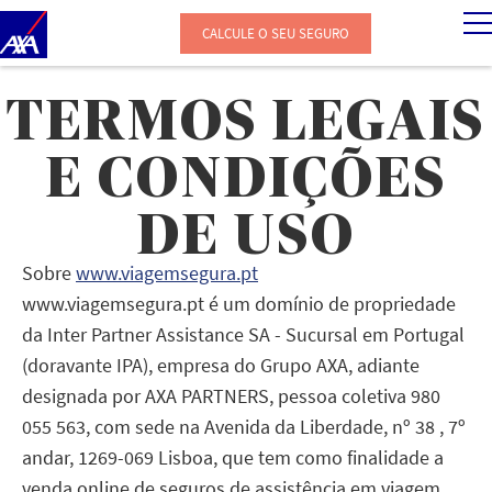
Passar
CALCULE O SEU SEGURO
para
o
TERMOS LEGAIS
conteúdo
principal
E CONDIÇÕES
DE USO
Sobre
www.viagemsegura.pt
www.viagemsegura.pt é um domínio de propriedade
da Inter Partner Assistance SA - Sucursal em Portugal
(doravante IPA), empresa do Grupo AXA, adiante
designada por AXA PARTNERS, pessoa coletiva 980
055 563, com sede na Avenida da Liberdade, nº 38 , 7º
andar, 1269-069 Lisboa, que tem como finalidade a
venda online de seguros de assistência em viagem.