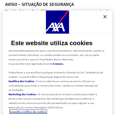
AVISO – SITUAÇÃO DE SEGURANÇA
Devido à tensão militar regista-se um agravamento da
insegurança na Ucrânia. Face ao
encerramento do
espaço aéreo
, o
Ministério dos Negócios Estrangeiros
desaconselha as viagens para a Ucrânia e aconselha
os cidadãos portugueses que se encontrem na
Este website utiliza cookies
Ucrânia a saírem através das fronteiras terrestres com
Ao aceder ao nosso website, foram acionados localizadores funcionais e técnicos
(estritamente necessários para o seu funcionamento). Adicionalmente, sujeitos a
a União Europeia. As representações diplomáticas de
consentimento individual, os cookies podem ser acionados, por nós ou pelos
nossos parceiros, para as finalidades abaixo descritas.
Portugal em
Bucareste – Roménia
,
Varsóvia – Polónia
,
A sua escolha será registada durante
6 meses.
Budapeste – Hungria
e
Bratislava – Eslováquia
estão
Pode alterar a sua escolha a qualquer momento clicando no link "preferência de
prontas a prestar apoio a todos os cidadãos nacionais
cookies" na parte inferior de qualquer página do nosso site.
Analítica dos Cookies
: O nosso website e os nossos parceiros utilizam os
que cheguem a estes países, a partir dos quais será
rastreadores para medir o número de visitas, vendas e o número de páginas
preparada a evacuação para Portugal. O
Gabinete de
consultadas.
Marketing dos Cookies
: Os nossos parceiros utilizam cookies para medir a
Emergência Consular
–
GEC
– visa a prestação de
eficácia das nossas campanhas de marketing e também para melhorar a
relevância dos anúncios que lhe são apresentados ou para regular a sua
apoio consular, em situações de emergência, aos
exposição às nossas mensagens publicitárias.
cidadãos nacionais que se encontrem no estrangeiro,
Consulte a política de cookies.