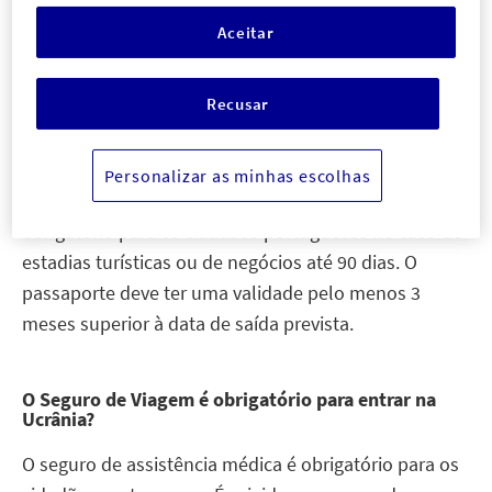
encontrando-se disponível
24 horas por dia
,
7 dias
Aceitar
por semana
.
Recusar
O visto é obrigatório para entrar na Ucrânia?
A Ucrânia não é Estado-Membro da União Europeia
Personalizar as minhas escolhas
nem do Espaço Schengen. No entanto, o visto não é
obrigatório para os cidadãos portugueses no caso de
estadias turísticas ou de negócios até 90 dias. O
passaporte deve ter uma validade pelo menos 3
meses superior à data de saída prevista.
O Seguro de Viagem é obrigatório para entrar na
Ucrânia?
O seguro de assistência médica é obrigatório para os